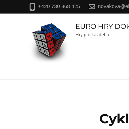
novakova@eh
+420 730 868 425
EURO HRY DO
Hry pro každého…
Cykl