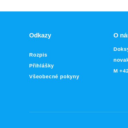
Odkazy
O ná
Doksy
Rozpis
nova
Přihlášky
M +42
Všeobecné pokyny