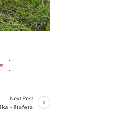
st
Next Post
ika – štafeta