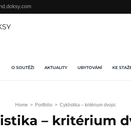
d.doksy.com
KSY
O SOUTĚŽI
AKTUALITY
UBYTOVÁNÍ
KE STAŽ
Home
>
Portfolio
>
Cyklistika – kritérium dvojic
istika – kritérium d