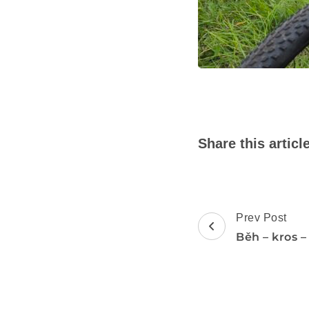
Share this articl
Post
Prev Post
Navigation
Běh – kros –