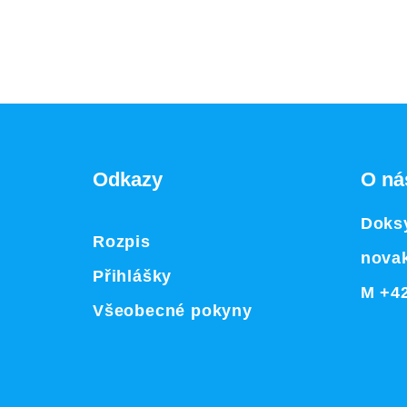
Odkazy
O ná
Doksy
Rozpis
nova
Přihlášky
M +42
Všeobecné pokyny