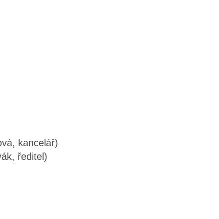
vá, kancelář)
k, ředitel)