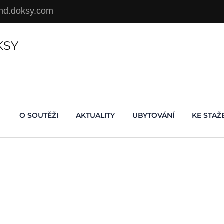
d.doksy.com
KSY
O SOUTĚŽI
AKTUALITY
UBYTOVÁNÍ
KE STAŽ