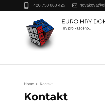
novakova@eh
+420 730 868 425
EURO HRY DO
Hry pro každého…
Home
>
Kontakt
Kontakt