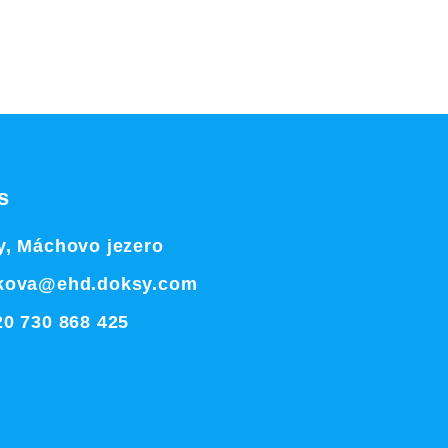
s
, Máchovo jezero
kova@ehd.doksy.com
0 730 868 425