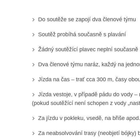
Do soutěže se zapojí dva členové týmu
Soutěž probíhá současně s plavání
Žádný soutěžící plavec neplní současně
Dva členové týmu naráz, každý na jedn
Jízda na čas – trať cca 300 m, časy obou
Jízda vestoje, v případě pádu do vody –
(pokud soutěžící není schopen z vody „nasto
Za jízdu v pokleku, vsedě, na břiše apo
Za neabsolvování trasy (neobjetí bójky) b