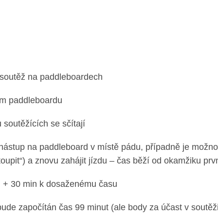
 soutěž na paddleboardech
om paddleboardu
 soutěžících se sčítají
 nástup na paddleboard v místě pádu, případně je možno
upit“) a znovu zahájit jízdu – čas běží od okamžiku prvn
d. + 30 min k dosaženému času
ude započítán čas 99 minut (ale body za účast v soutěži s