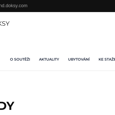
d.doksy.com
KSY
O SOUTĚŽI
AKTUALITY
UBYTOVÁNÍ
KE STAŽ
DY