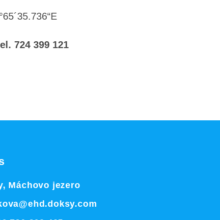
4°65´35.736“E
el. 724 399 121
s
, Máchovo jezero
kova@ehd.doksy.com