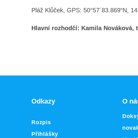
Pláž Klůček, GPS: 50°57´83.869“N, 1
Hlavní rozhodčí:
Kamila Nováková, t
Odkazy
O ná
Doksy
Rozpis
nova
Přihlášky