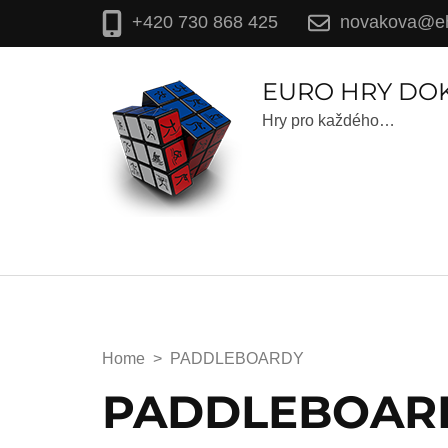
novakova@eh
+420 730 868 425
EURO HRY DO
Hry pro každého…
Home
>
PADDLEBOARDY
PADDLEBOAR